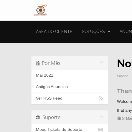
ÁREA DO CLIENTE
SOLUÇÕES
ANÚN
No
Por Mês
Mai 2021
Suporte
Antigos Anuncios...
Than
Ver RSS Feed
Welcom
If at an
Suporte
5º Ma
Meus Tickets de Suporte