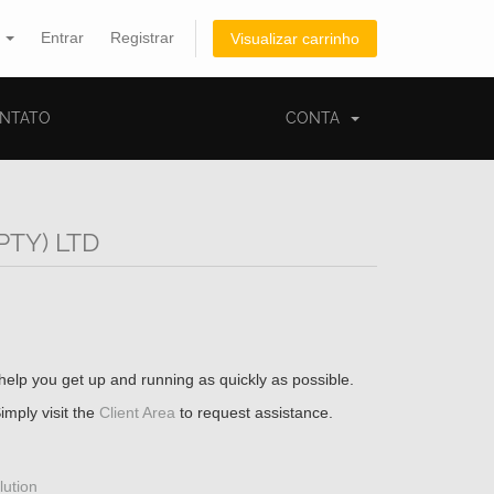
s
Entrar
Registrar
Visualizar carrinho
NTATO
CONTA
(PTY) LTD
elp you get up and running as quickly as possible.
imply visit the
Client Area
to request assistance.
ution