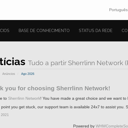
Portuguê
CIOS
BASE DE CONHECIMENTO
STATUS DA REDE
CO
tícias
Tudo a partir Sherrlinn Network 
Anúncios
Ago 2026
k you for choosing Sherrlinn Network!
e to
Sherrlinn Network
! You have made a great choice and we want to h
y point you get stuck, our support team is available 24x7 to assist you. S
i 2021
Powered by
WHMCompleteSol