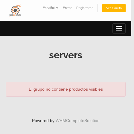
Español
Entrar
Registrarse
Ver Carrito
Alterna
Navega
servers
El grupo no contiene productos visibles
Powered by
WHMCompleteSolution