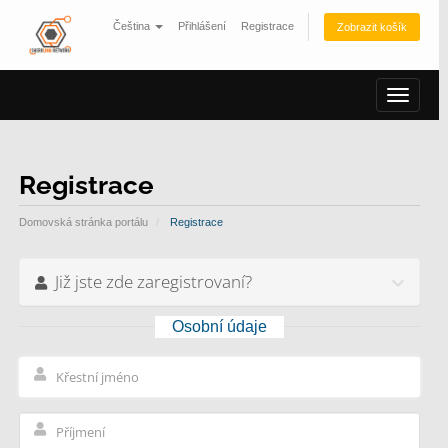
Čeština
Přihlášení
Registrace
Zobrazit košík
Přepno
navigac
Registrace
Domovská stránka portálu
Registrace
Již jste zde zaregistrovaní?
Osobní údaje