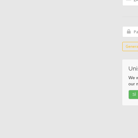
Genera
Unis
We w
our m
SÌ