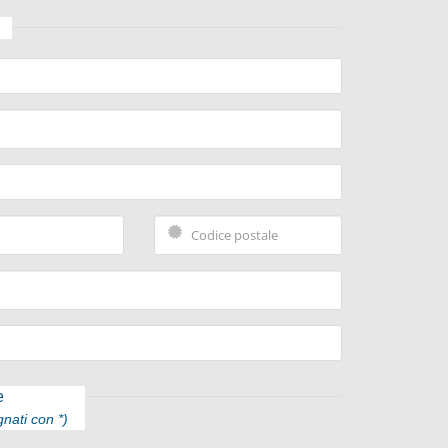
e
nati con *)